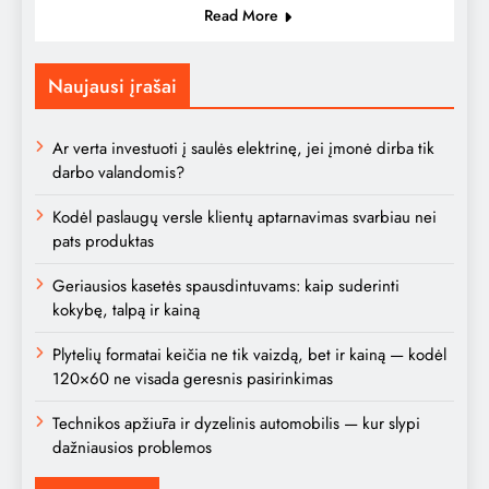
Read More
Naujausi įrašai
Ar verta investuoti į saulės elektrinę, jei įmonė dirba tik
darbo valandomis?
Kodėl paslaugų versle klientų aptarnavimas svarbiau nei
pats produktas
Geriausios kasetės spausdintuvams: kaip suderinti
kokybę, talpą ir kainą
Plytelių formatai keičia ne tik vaizdą, bet ir kainą — kodėl
120×60 ne visada geresnis pasirinkimas
Technikos apžiūra ir dyzelinis automobilis — kur slypi
dažniausios problemos