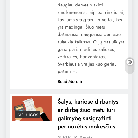
daugiau dėmesio skirti
smulkmenoms, taip pat rinktis tai,
kas jums yra gražu, o ne tai, kas
yra madinga. Šiuo metu
dažniausiai daugiausia dėmesio
sulaukia žaliuzės. O jų pasiūla yra
gana plati: medinės žaliuzės,
vertikalios, horizontalios…
Svarbiausia yra jas kuo geriau
pažinti –…
Read More
Šalys, kuriose dirbantys
ar dirbę šiuo metu turi
PASLAUGOS
galimybę susigrąžinti
permokėtus mokesčius
KLK
3 metai