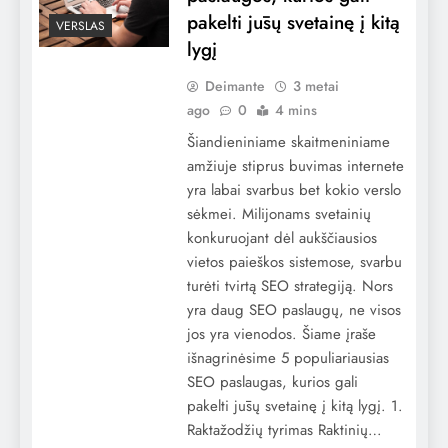
pakelti jūsų svetainę į kitą
VERSLAS
lygį
Deimante
3 metai
ago
0
4 mins
Šiandieniniame skaitmeniniame
amžiuje stiprus buvimas internete
yra labai svarbus bet kokio verslo
sėkmei. Milijonams svetainių
konkuruojant dėl aukščiausios
vietos paieškos sistemose, svarbu
turėti tvirtą SEO strategiją. Nors
yra daug SEO paslaugų, ne visos
jos yra vienodos. Šiame įraše
išnagrinėsime 5 populiariausias
SEO paslaugas, kurios gali
pakelti jūsų svetainę į kitą lygį. 1.
Raktažodžių tyrimas Raktinių…