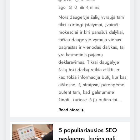
ago
0
4 mins
Nors daugelyje šalių vyrauja tam
tikri skirtingi įstatymai, įvairūs
mokesčiai ir kiti panašūs dalykai,
tačiau daugelyje vyrauja vienas
paprastas ir vienodas dalykas, tai
yra kasmetinis pajamų
deklaravimas. Tikrai daugelyje
šalių tokį darbą reikia atlikti, o
kad tokia informacija būtų kur kas
aiškesnė, šį straipsnį parengėme
būtent tam, kad galėtumėte
žinoti, kuriose iš jų būtina tai…
Read More
5 populiariausios SEO
paslaugos, kurios gali