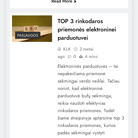
Read More
TOP 3 rinkodaros
priemonės elektroninei
PASLAUGOS
parduotuvei
KLK
3 metai
ago
0
4 mins
Elektroninės parduotuvės – tai
nepakeičiama priemonė
sėkmingai verslo veiklai. Tačiau
norint, kad elektroninė
parduotuvė būtų sėkminga,
reikia naudoti efektyvias
rinkodaros priemones. Todėl
šiame straipsnyje aptarsime top 3
rinkodaros priemones, kurios
padės sėkmingai vystyti