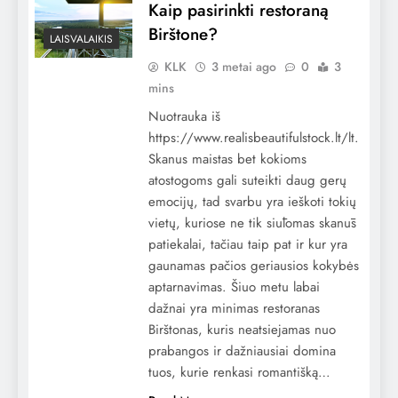
Kaip pasirinkti restoraną
Birštone?
LAISVALAIKIS
KLK
3 metai ago
0
3
mins
Nuotrauka iš
https://www.realisbeautifulstock.lt/lt.
Skanus maistas bet kokioms
atostogoms gali suteikti daug gerų
emocijų, tad svarbu yra ieškoti tokių
vietų, kuriose ne tik siūlomas skanūs
patiekalai, tačiau taip pat ir kur yra
gaunamas pačios geriausios kokybės
aptarnavimas. Šiuo metu labai
dažnai yra minimas restoranas
Birštonas, kuris neatsiejamas nuo
prabangos ir dažniausiai domina
tuos, kurie renkasi romantišką…