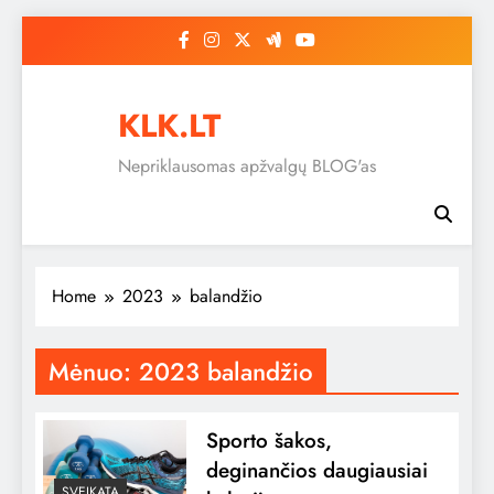
Skip
to
content
KLK.LT
Nepriklausomas apžvalgų BLOG'as
Home
2023
balandžio
Mėnuo:
2023 balandžio
Sporto šakos,
deginančios daugiausiai
SVEIKATA