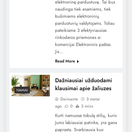
elektroninę parduotuvę. Tai bus
naudinga tiek esamiems, tiek
būsimiems elektroninių
parduotuvių valdytojams. Toliau
pateikiame 3 efektyviausias
rinkodaros priemones e-
komercijai Elektroninis paštas.
Jis…
Read More
Dažniausiai užduodami
klausimai apie žaliuzes
NAMAI
Deimante
3 metai
ago
0
3 mins
Kurti namuose tobulą stilių, kuris
Jums labiausiai patinka, yra gana
paprasta. Svarbiausia kuo