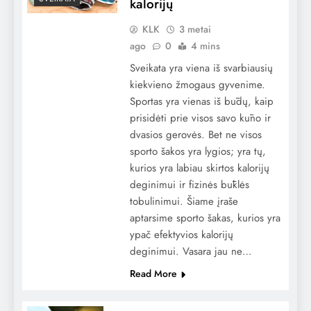
kalorijų
KLK
3 metai
ago
0
4 mins
Sveikata yra viena iš svarbiausių
kiekvieno žmogaus gyvenime.
Sportas yra vienas iš būdų, kaip
prisidėti prie visos savo kūno ir
dvasios gerovės. Bet ne visos
sporto šakos yra lygios; yra tų,
kurios yra labiau skirtos kalorijų
deginimui ir fizinės būklės
tobulinimui. Šiame įraše
aptarsime sporto šakas, kurios yra
ypač efektyvios kalorijų
deginimui. Vasara jau ne…
Read More