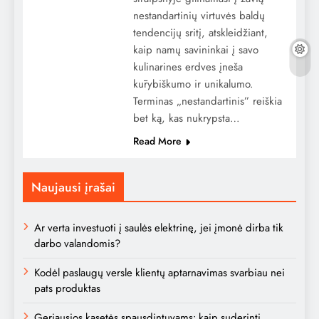
nestandartinių virtuvės baldų
tendencijų sritį, atskleidžiant,
kaip namų savininkai į savo
kulinarines erdves įneša
kūrybiškumo ir unikalumo.
Terminas „nestandartinis” reiškia
bet ką, kas nukrypsta…
Read More
Naujausi įrašai
Ar verta investuoti į saulės elektrinę, jei įmonė dirba tik
darbo valandomis?
Kodėl paslaugų versle klientų aptarnavimas svarbiau nei
pats produktas
Geriausios kasetės spausdintuvams: kaip suderinti