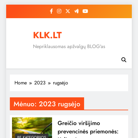
Skip
to
content
KLK.LT
Nepriklausomas apžvalgų BLOG'as
Home
2023
rugsėjo
Mėnuo:
2023 rugsėjo
Greičio viršijimo
prevencinės priemonės:
BE KATEGORIJOS