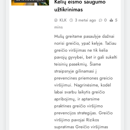
Kelių eismo saugumo
užtikrinimas
KLK
3 metai ago
0
5
mins
Mūsų greitame pasaulyje dažnai
norisi greičio, ypač kelyje. Tačiau
greičio viršijimas ne tik kelia
pavojų gyvybei, bet ir gali sukelti
teisinių pasekmių. Šiame
straipsnyje gilinamasi į
prevencines priemones greicio
viršijimui. Nagrinėsime, kodėl
labai svarbu laikytis greičio
apribojimų, ir aptarsime
praktines greičio viršijimo
prevencijos strategijas. Greičio
viršijimo pavojai Rizikos
supratimas Greičio viršijimas