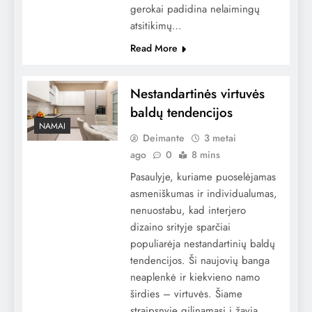
gerokai padidina nelaimingų
atsitikimų…
Read More
Nestandartinės virtuvės
baldų tendencijos
NAMAI
Deimante
3 metai
ago
0
8 mins
Pasaulyje, kuriame puoselėjamas
asmeniškumas ir individualumas,
nenuostabu, kad interjero
dizaino srityje sparčiai
populiarėja nestandartinių baldų
tendencijos. Ši naujovių banga
neaplenkė ir kiekvieno namo
širdies – virtuvės. Šiame
straipsnyje gilinamasi į žavią