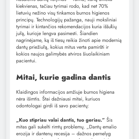
kiekvienas, tačiau tyrimai rodo, kad net 70%
lietuvių nežino visų tinkamos burnos higienos
principų. Technologijų pažanga, nauji moksliniai
tyrimai ir kintančios rekomendacijos kuria iššūkių
jūrą, kurioje lengva pasimesti. Šiandien
nagrinėjame, ką iš tiesų reikia žinoti apie modernią
dantų priežiūrą, kokius mitus verta pamiršti ir
kokios naujos galimybės atviros šiuolaikiniam
pacientui.
Mitai, kurie gadina dantis
Klaidingos informacijos amžiuje burnos higiena
nėra išimtis. Štai dažniausi mitai, kuriuos
odontologai girdi iš savo pacientų:
„Kuo stipriau valai dantis, tuo geriau.”
Šis
mitas gali sukelti rimtų problemų. „Dantų emalio
erozija ir dantenų recesija – dažnos pernelyg