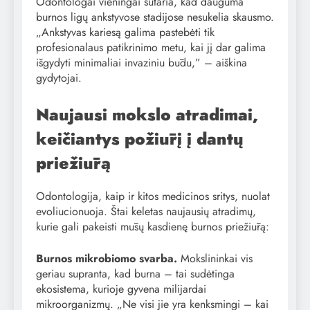
Odontologai vieningai sutaria, kad dauguma
burnos ligų ankstyvose stadijose nesukelia skausmo.
„Ankstyvas kariesą galima pastebėti tik
profesionalaus patikrinimo metu, kai jį dar galima
išgydyti minimaliai invaziniu būdu,” – aiškina
gydytojai.
Naujausi mokslo atradimai,
keičiantys požiūrį į dantų
priežiūrą
Odontologija, kaip ir kitos medicinos sritys, nuolat
evoliucionuoja. Štai keletas naujausių atradimų,
kurie gali pakeisti mūsų kasdienę burnos priežiūrą:
Burnos mikrobiomo svarba.
Mokslininkai vis
geriau supranta, kad burna – tai sudėtinga
ekosistema, kurioje gyvena milijardai
mikroorganizmų. „Ne visi jie yra kenksmingi – kai