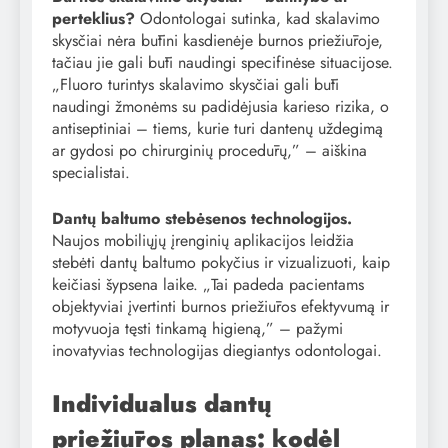
perteklius?
Odontologai sutinka, kad skalavimo
skysčiai nėra būtini kasdienėje burnos priežiūroje,
tačiau jie gali būti naudingi specifinėse situacijose.
„Fluoro turintys skalavimo skysčiai gali būti
naudingi žmonėms su padidėjusia karieso rizika, o
antiseptiniai – tiems, kurie turi dantenų uždegimą
ar gydosi po chirurginių procedūrų,” – aiškina
specialistai.
Dantų baltumo stebėsenos technologijos.
Naujos mobiliųjų įrenginių aplikacijos leidžia
stebėti dantų baltumo pokyčius ir vizualizuoti, kaip
keičiasi šypsena laike. „Tai padeda pacientams
objektyviai įvertinti burnos priežiūros efektyvumą ir
motyvuoja tęsti tinkamą higieną,” – pažymi
inovatyvias technologijas diegiantys odontologai.
Individualus dantų
priežiūros planas: kodėl