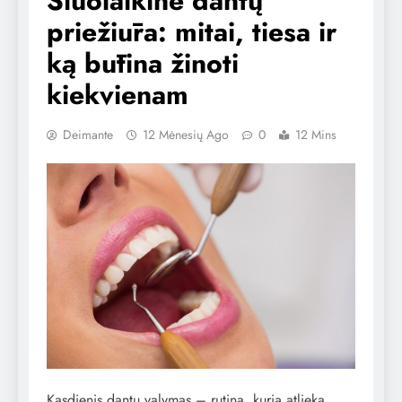
Šiuolaikinė dantų
priežiūra: mitai, tiesa ir
ką būtina žinoti
kiekvienam
Deimante
12 Mėnesių Ago
0
12 Mins
Kasdienis dantų valymas – rutina, kurią atlieka