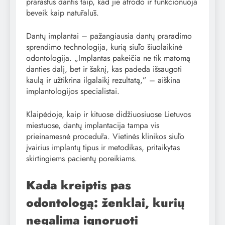
prarastus dantis taip, kad jie atrodo ir funkcionuoja
beveik kaip natūralūs.
Dantų implantai – pažangiausia dantų praradimo
sprendimo technologija, kurią siūlo šiuolaikinė
odontologija. „Implantas pakeičia ne tik matomą
danties dalį, bet ir šaknį, kas padeda išsaugoti
kaulą ir užtikrina ilgalaikį rezultatą,” – aiškina
implantologijos specialistai.
Klaipėdoje, kaip ir kituose didžiuosiuose Lietuvos
miestuose, dantų implantacija tampa vis
prieinamesnė procedūra. Vietinės klinikos siūlo
įvairius implantų tipus ir metodikas, pritaikytas
skirtingiems pacientų poreikiams.
Kada kreiptis pas
odontologą: ženklai, kurių
negalima ignoruoti