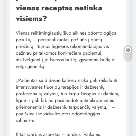
vienas receptas netinka
visiems?
Vienas reikšmingiausių šiuolaikinės odontologijos
posūkių – personalizuotas požiūris į dantų
priežiūrą. Burnos higienos rekomendacijos vis
dažniau pritaikomos konkrečiam pacientui,
atsižvelgiant į jo burnos būklę, gyvenimo būdą ir
netgi genetiką.
„Pacientas su didesne karieso rizika gali reikalauti
intensyvesnės fluoridų terapijos ir dažnesnių
profesionalių valymų, tuo tarpu žmogus su dantenų
ligomis gali labiau pasinaudoti antimikrobinėmis
priemonėmis ir dažnesniu tarpdančių valymu,” –
paaiškina individualizuotos odontologijos
šalininkai.
Kitas svarbus aspektas – amžius. Vaikams,