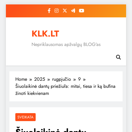
Skip
to
content
KLK.LT
Nepriklausomas apžvalgų BLOG'as
Home
2025
rugpjūčio
9
Šiuolaikinė dantų priežiūra: mitai, tiesa ir ką būtina
žinoti kiekvienam
SVEIKATA