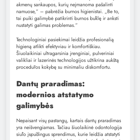
akmenų sankaupos, kurių neįmanoma pašalinti
namuose,” – pabrėžia burnos higienistai. „Be to,
tai puiki galimybė patikrinti burnos būklę ir anksti
nustatyti galimas problemas.”
Technologiniai pasiekimai leidžia profesionalią
higieną atlikti efektyviau ir komfortiškiau.
Šiuolaikiniai ultragarsinia įrenginiai, pulveriniai
valikliai ir lazerinės technologijos užtikrina aukštą
procedūros kokybę su minimaliu diskomfortu.
Dantų praradimas:
modernios atstatymo
galimybės
Nepaisant visų pastangų, kartais dantų praradimas
yra neišvengiamas. Tačiau šiuolaikinė odontologija
siūlo įspūdingus sprendimus, kurie leidžia atstatyti