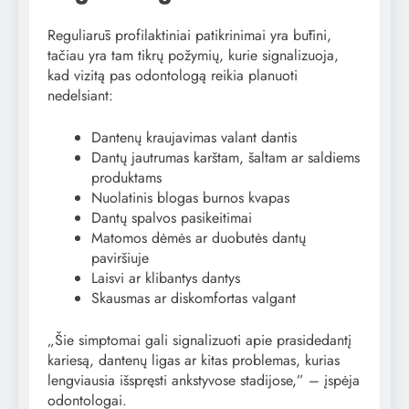
Reguliarūs profilaktiniai patikrinimai yra būtini,
tačiau yra tam tikrų požymių, kurie signalizuoja,
kad vizitą pas odontologą reikia planuoti
nedelsiant:
Dantenų kraujavimas valant dantis
Dantų jautrumas karštam, šaltam ar saldiems
produktams
Nuolatinis blogas burnos kvapas
Dantų spalvos pasikeitimai
Matomos dėmės ar duobutės dantų
paviršiuje
Laisvi ar klibantys dantys
Skausmas ar diskomfortas valgant
„Šie simptomai gali signalizuoti apie prasidedantį
kariesą, dantenų ligas ar kitas problemas, kurias
lengviausia išspręsti ankstyvose stadijose,” – įspėja
odontologai.