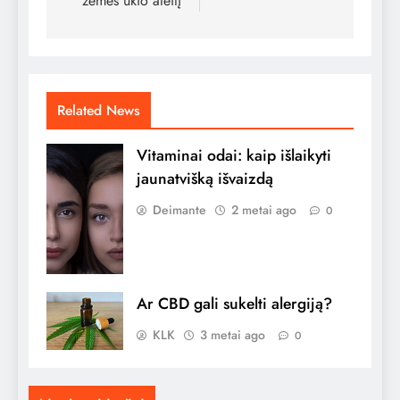
žemės ūkio ateitį
Related News
Vitaminai odai: kaip išlaikyti
jaunatvišką išvaizdą
Deimante
2 metai ago
0
Ar CBD gali sukelti alergiją?
KLK
3 metai ago
0