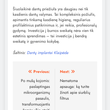
Šiuolaikinė dantų priežiūra yra daugiau nei tik
kasdienis dantų valymas. Tai kompleksinis požiūris,
apimantis tinkamą kasdienę higieną, reguliarius
profilaktinius patikrinimus ir, jei reikia, profesionalų
gydymą. Investicija į burnos sveikatą nėra vien tik
estetinis sprendimas – tai investicija į bendrą
sveikatą ir gyvenimo kokybę.
Šaltinis:
Dantų implantai Klaipėda
Navigacija
Previous:
Next:
tarp
Po mūsų kojomis:
Nematoma
paslaptingas
apsauga: ką turite
įrašų
mikroorganizmų
žinoti apie siurblių
pasaulis,
filtrus
transformuojantis