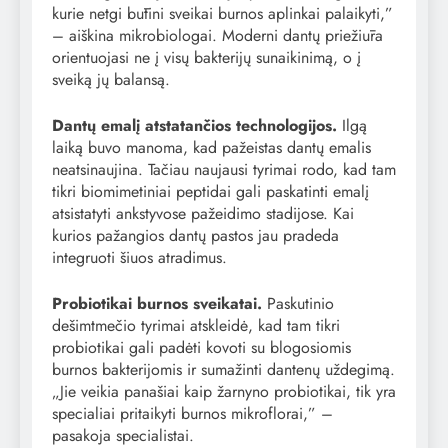
kurie netgi būtini sveikai burnos aplinkai palaikyti,”
– aiškina mikrobiologai. Moderni dantų priežiūra
orientuojasi ne į visų bakterijų sunaikinimą, o į
sveiką jų balansą.
Dantų emalį atstatančios technologijos.
Ilgą
laiką buvo manoma, kad pažeistas dantų emalis
neatsinaujina. Tačiau naujausi tyrimai rodo, kad tam
tikri biomimetiniai peptidai gali paskatinti emalį
atsistatyti ankstyvose pažeidimo stadijose. Kai
kurios pažangios dantų pastos jau pradeda
integruoti šiuos atradimus.
Probiotikai burnos sveikatai.
Paskutinio
dešimtmečio tyrimai atskleidė, kad tam tikri
probiotikai gali padėti kovoti su blogosiomis
burnos bakterijomis ir sumažinti dantenų uždegimą.
„Jie veikia panašiai kaip žarnyno probiotikai, tik yra
specialiai pritaikyti burnos mikroflorai,” –
pasakoja specialistai.