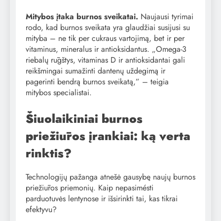
Mitybos įtaka burnos sveikatai.
Naujausi tyrimai
rodo, kad burnos sveikata yra glaudžiai susijusi su
mityba – ne tik per cukraus vartojimą, bet ir per
vitaminus, mineralus ir antioksidantus. „Omega-3
riebalų rūgštys, vitaminas D ir antioksidantai gali
reikšmingai sumažinti dantenų uždegimą ir
pagerinti bendrą burnos sveikatą,” – teigia
mitybos specialistai.
Šiuolaikiniai burnos
priežiūros įrankiai: ką verta
rinktis?
Technologijų pažanga atnešė gausybę naujų burnos
priežiūros priemonių. Kaip nepasimésti
parduotuvės lentynose ir išsirinkti tai, kas tikrai
efektyvu?