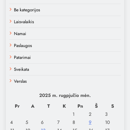
Be kategorijos
Laisvalaikis
Namai
Paslaugos
Patarimai
Sveikata
Verslas
2025 m. rugpjūčio mėn.
Pr
A
T
K
Pn
Š
S
1
2
3
4
5
6
7
8
9
10