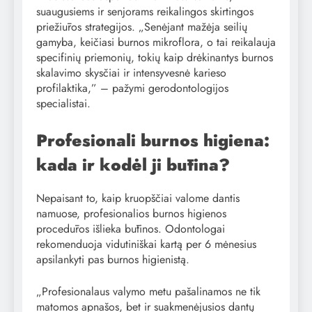
suaugusiems ir senjorams reikalingos skirtingos
priežiūros strategijos. „Senėjant mažėja seilių
gamyba, keičiasi burnos mikroflora, o tai reikalauja
specifinių priemonių, tokių kaip drėkinantys burnos
skalavimo skysčiai ir intensyvesnė karieso
profilaktika,” – pažymi gerodontologijos
specialistai.
Profesionali burnos higiena:
kada ir kodėl ji būtina?
Nepaisant to, kaip kruopščiai valome dantis
namuose, profesionalios burnos higienos
procedūros išlieka būtinos. Odontologai
rekomenduoja vidutiniškai kartą per 6 mėnesius
apsilankyti pas burnos higienistą.
„Profesionalaus valymo metu pašalinamos ne tik
matomos apnašos, bet ir suakmenėjusios dantų