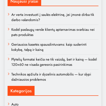
Naujausi įrašai
Ar verta investuoti į saulės elektrinę, jei įmonė dirba tik
darbo valandomis?
Kodėl paslaugų versle klientų aptarnavimas svarbiau nei
pats produktas
Geriausios kasetės spausdintuvams: kaip suderinti
kokybę, talpą ir kainą
Plytelių formatai keičia ne tik vaizdą, bet ir kainą — kodėl
120×60 ne visada geresnis pasirinkimas
Technikos apžiūra ir dyzelinis automobilis — kur slypi
dažniausios problemos
Kategorijos
Auto