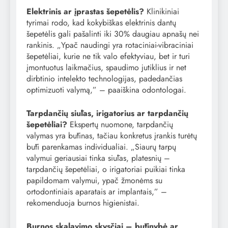
Elektrinis ar įprastas šepetėlis?
Klinikiniai
tyrimai rodo, kad kokybiškas elektrinis dantų
šepetėlis gali pašalinti iki 30% daugiau apnašų nei
rankinis. „Ypač naudingi yra rotaciniai-vibraciniai
šepetėliai, kurie ne tik valo efektyviau, bet ir turi
įmontuotus laikmačius, spaudimo jutiklius ir net
dirbtinio intelekto technologijas, padedančias
optimizuoti valymą,” – paaiškina odontologai.
Tarpdančių siūlas, irigatorius ar tarpdančių
šepetėliai?
Ekspertų nuomone, tarpdančių
valymas yra būtinas, tačiau konkretus įrankis turėtų
būti parenkamas individualiai. „Siaurų tarpų
valymui geriausiai tinka siūlas, platesnių –
tarpdančių šepetėliai, o irigatoriai puikiai tinka
papildomam valymui, ypač žmonėms su
ortodontiniais aparatais ar implantais,” –
rekomenduoja burnos higienistai.
Burnos skalavimo skysčiai – būtinybė ar