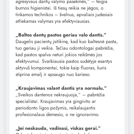
agresyvaus dantų valymo pasekmės,” – teigia
burnos higienistai. Iš tiesų reikia ne jėgos, o
tinkamos technikos – švelnus, apvaliais judesiais
atliekamas valymas yra efektyviausias.
„Baltos dantų pastos geriau valo dantis.”
Daugelis pacientų įsitikinę, kad kuo baltesnė pasta,
tuo geriau ji veikia. Tačiau odontologai pabrėžia,
kad pastos spalva neturi jokios reikšmės jos
efektyvumui. Svarbiausia pastos sudėtyje esantys
aktyvūs komponentai, tokie kaip fluoras, kuris
stiprina emalį ir apsaugo nuo karieso.
„Kraujavimas valant dantis yra normalu.”
„Sveikos dantenos nekraujuoja,” – pabrėžia
specialistai. Kraujavimas yra gingivito ar
periodonto ligos požymis, reikalaujantis
profesionalaus dėmesio, o ne ignoravimo.
„Jei neskauda, vadinasi, viskas gerai.”