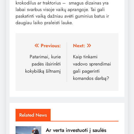
krokodilus ar traktorius – smagus dizainas yra
labai svarbus visoje vaikų aprangoje. Tai gali
paskatinti vaiką dažniau avėti guminius batus ir
daugiau laiko praleisti lauke.
Navigacija
Previous:
Next:
tarp
Patarimai, kurie
Kaip tinkami
padės išsirinkti
vadovo sprendimai
įrašų
kokybišką šiltnamį
gali pagerinti
komandos darbą?
Related News
Ar verta investuoti į saulės