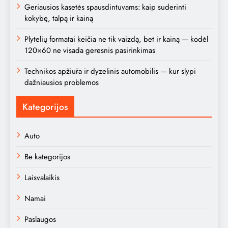
Geriausios kasetės spausdintuvams: kaip suderinti
kokybę, talpą ir kainą
Plytelių formatai keičia ne tik vaizdą, bet ir kainą — kodėl
120×60 ne visada geresnis pasirinkimas
Technikos apžiūra ir dyzelinis automobilis — kur slypi
dažniausios problemos
Kategorijos
Auto
Be kategorijos
Laisvalaikis
Namai
Paslaugos