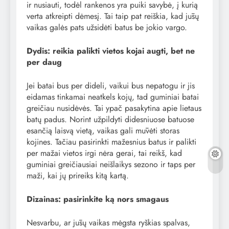
ir nusiauti, todėl rankenos yra puiki savybė, į kurią
verta atkreipti dėmesį. Tai taip pat reiškia, kad jūsų
vaikas galės pats užsidėti batus be jokio vargo.
Dydis: reikia palikti vietos kojai augti, bet ne
per daug
Jei batai bus per dideli, vaikui bus nepatogu ir jis
eidamas tinkamai neatkels kojų, tad guminiai batai
greičiau nusidėvės. Tai ypač pasakytina apie lietaus
batų padus. Norint užpildyti didesniuose batuose
esančią laisvą vietą, vaikas gali mūvėti storas
kojines. Tačiau pasirinkti mažesnius batus ir palikti
per mažai vietos irgi nėra gerai, tai reikš, kad
guminiai greičiausiai neišlaikys sezono ir taps per
maži, kai jų prireiks kitą kartą.
Dizainas: pasirinkite ką nors smagaus
Nesvarbu, ar jūsų vaikas mėgsta ryškias spalvas,