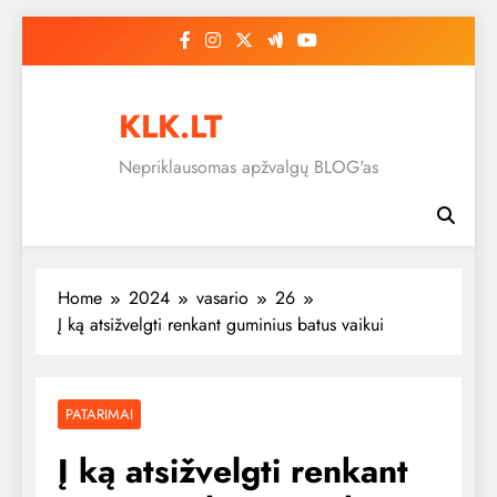
Skip
to
content
KLK.LT
Nepriklausomas apžvalgų BLOG'as
Home
2024
vasario
26
Į ką atsižvelgti renkant guminius batus vaikui
PATARIMAI
Į ką atsižvelgti renkant