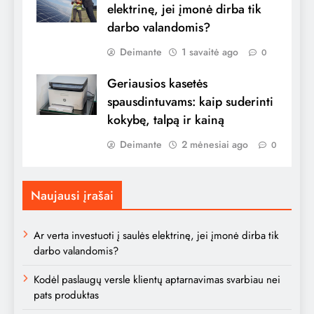
elektrinę, jei įmonė dirba tik
darbo valandomis?
Deimante
1 savaitė ago
0
Geriausios kasetės
spausdintuvams: kaip suderinti
kokybę, talpą ir kainą
Deimante
2 mėnesiai ago
0
Naujausi įrašai
Ar verta investuoti į saulės elektrinę, jei įmonė dirba tik
darbo valandomis?
Kodėl paslaugų versle klientų aptarnavimas svarbiau nei
pats produktas