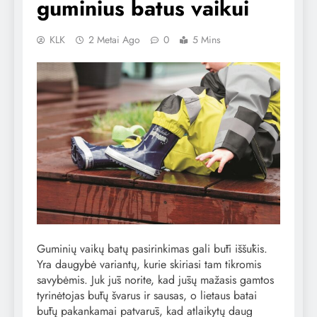
guminius batus vaikui
KLK
2 Metai Ago
0
5 Mins
Guminių vaikų batų pasirinkimas gali būti iššūkis.
Yra daugybė variantų, kurie skiriasi tam tikromis
savybėmis. Juk jūs norite, kad jūsų mažasis gamtos
tyrinėtojas būtų švarus ir sausas, o lietaus batai
būtų pakankamai patvarūs, kad atlaikytų daug