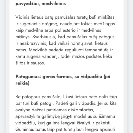
pavyzdžiui, medvilninis
Vidinis lietaus batų pamušalas turėtų būti minkštas
ir sugeriantis drėgmę, naudojant tokias medžiagas
kaip medvilnė arba poliesterio ir medvilnės
mišinys. Svarbiausia, kad pamušalas būtų patogus
ir neabrazyvinis, kad vaikai norėtų avėti lietaus
batus. Medvilnė padeda reguliuoti temperatūrą ir
kartu sugeria vandenį, todėl mažos pėdutės lieka
šiltos ir sausos.
Patogumas: geros formos, su vidpadžiu (jei
reikia)
Be patogaus pamušalo, likusi lietaus bato dalis taip
pat turi būti patogi. Padėti gali vidpadis. Jei su kita
avalyne dažnai patiriamas diskomfortas,
apsvarstykite galimybę įsigyti modelius su išimamu
vidpadžiu, kurį galima lengvai išvalyti ir pakeisti.
Guminius batus taip pat turėtų būti lengva apsiauti