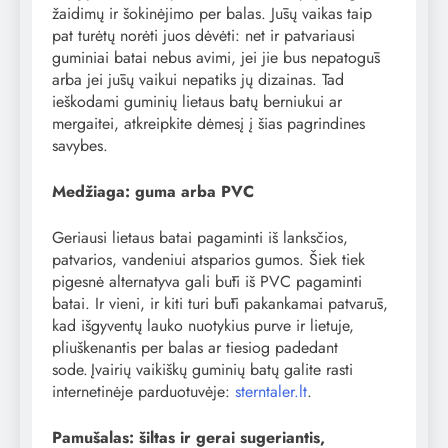
žaidimų ir šokinėjimo per balas. Jūsų vaikas taip
pat turėtų norėti juos dėvėti: net ir patvariausi
guminiai batai nebus avimi, jei jie bus nepatogūs
arba jei jūsų vaikui nepatiks jų dizainas. Tad
ieškodami guminių lietaus batų berniukui ar
mergaitei, atkreipkite dėmesį į šias pagrindines
savybes.
Medžiaga: guma arba PVC
Geriausi lietaus batai pagaminti iš lanksčios,
patvarios, vandeniui atsparios gumos. Šiek tiek
pigesnė alternatyva gali būti iš PVC pagaminti
batai. Ir vieni, ir kiti turi būti pakankamai patvarūs,
kad išgyventų lauko nuotykius purve ir lietuje,
pliuškenantis per balas ar tiesiog padedant
sode. Įvairių vaikiškų guminių batų galite rasti
internetinėje parduotuvėje:
sterntaler.lt
.
Pamušalas: šiltas ir gerai sugeriantis,