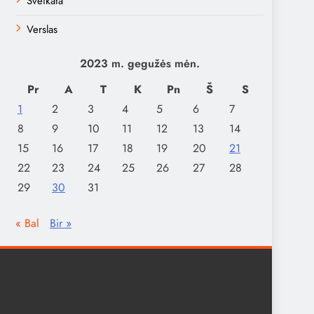
Sveikata
Verslas
2023 m. gegužės mėn.
Pr
A
T
K
Pn
Š
S
1
2
3
4
5
6
7
8
9
10
11
12
13
14
15
16
17
18
19
20
21
22
23
24
25
26
27
28
29
30
31
« Bal
Bir »