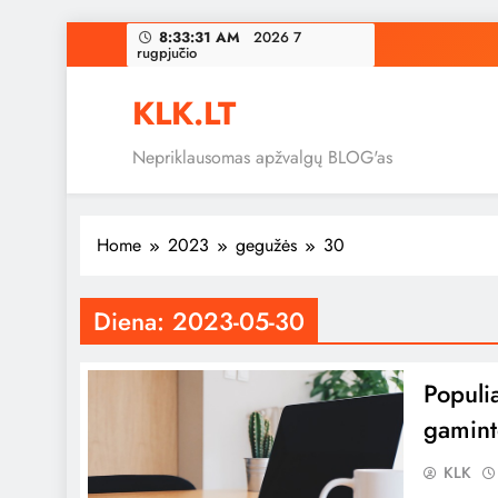
Skip
8:33:31 AM
2026 7
rugpjūčio
to
content
KLK.LT
Nepriklausomas apžvalgų BLOG'as
Home
2023
gegužės
30
Diena:
2023-05-30
Populi
gamint
KLK