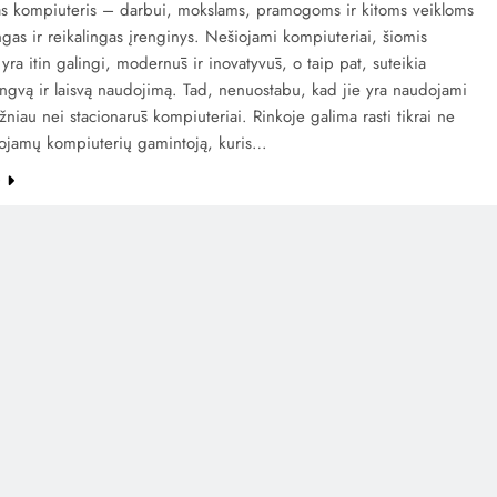
s kompiuteris – darbui, mokslams, pramogoms ir kitoms veikloms
ngas ir reikalingas įrenginys. Nešiojami kompiuteriai, šiomis
yra itin galingi, modernūs ir inovatyvūs, o taip pat, suteikia
ngvą ir laisvą naudojimą. Tad, nenuostabu, kad jie yra naudojami
žniau nei stacionarūs kompiuteriai. Rinkoje galima rasti tikrai ne
iojamų kompiuterių gamintoją, kuris…
e