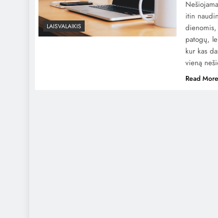
Nešiojama
itin naudi
LAISVALAIKIS
dienomis, 
patogų, le
kur kas da
vieną neš
Read Mor