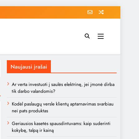
Naujausi įrašai
Ar verta investuoti į saulės elektrinę, jei įmonė dirba
tik darbo valandomis?
Kodėl paslaugų versle klientų aptarnavimas svarbiau
nei pats produktas
Geriausios kasetės spausdintuvams: kaip suderinti
kokybę, talpą ir kainą