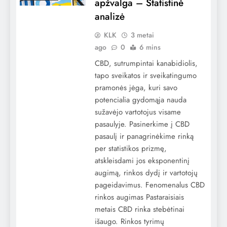
apžvalga – Statistinė
analizė
KLK
3 metai
ago
0
6 mins
CBD, sutrumpintai kanabidiolis,
tapo sveikatos ir sveikatingumo
pramonės jėga, kuri savo
potencialia gydomąja nauda
sužavėjo vartotojus visame
pasaulyje. Pasinerkime į CBD
pasaulį ir panagrinėkime rinką
per statistikos prizmę,
atskleisdami jos eksponentinį
augimą, rinkos dydį ir vartotojų
pageidavimus. Fenomenalus CBD
rinkos augimas Pastaraisiais
metais CBD rinka stebėtinai
išaugo. Rinkos tyrimų