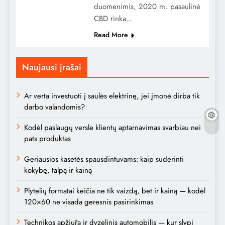
duomenimis, 2020 m. pasaulinė
CBD rinka…
Read More
Naujausi įrašai
Ar verta investuoti į saulės elektrinę, jei įmonė dirba tik
darbo valandomis?
Kodėl paslaugų versle klientų aptarnavimas svarbiau nei
pats produktas
Geriausios kasetės spausdintuvams: kaip suderinti
kokybę, talpą ir kainą
Plytelių formatai keičia ne tik vaizdą, bet ir kainą — kodėl
120×60 ne visada geresnis pasirinkimas
Technikos apžiūra ir dyzelinis automobilis — kur slypi