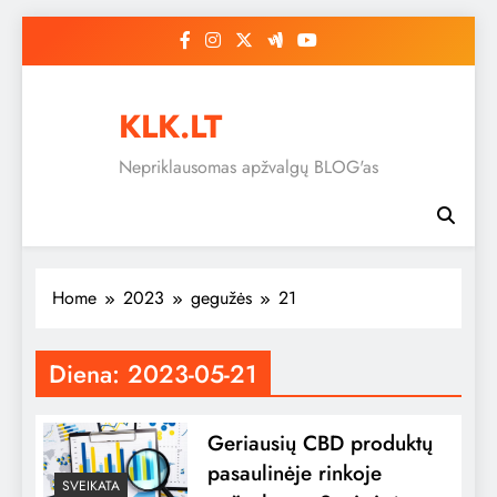
Skip
to
content
KLK.LT
Nepriklausomas apžvalgų BLOG'as
Home
2023
gegužės
21
Diena:
2023-05-21
Geriausių CBD produktų
pasaulinėje rinkoje
SVEIKATA