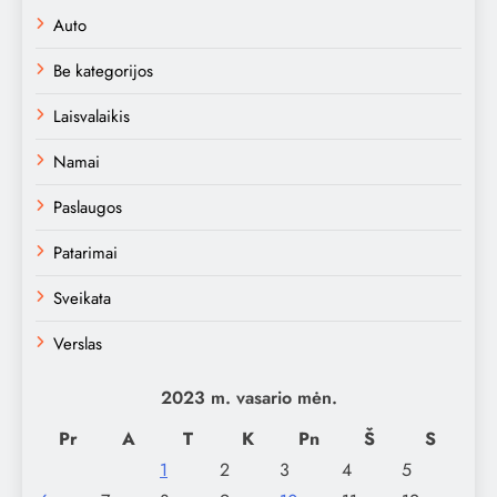
Auto
Be kategorijos
Laisvalaikis
Namai
Paslaugos
Patarimai
Sveikata
Verslas
2023 m. vasario mėn.
Pr
A
T
K
Pn
Š
S
1
2
3
4
5