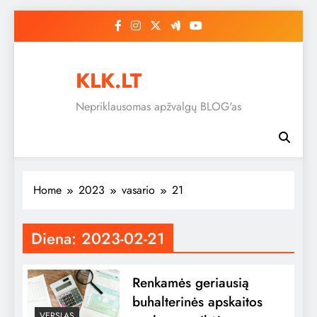
Skip
to
content
KLK.LT
Nepriklausomas apžvalgų BLOG'as
Home
2023
vasario
21
Diena:
2023-02-21
Renkamės geriausią
buhalterinės apskaitos
VERSLAS