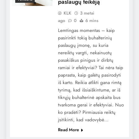
paslaugų teikėją
KLK
3 metai
ago
0
6 mins
Lemtingas momentas – kaip
pasirinkti tokią buhalterinių
paslaugų įmonę, su kuria
nereiktų vargti, nekainuotų
pasakiškus pinigus ir dirbtų
ramiai ir efektyviai? Tai nėra taip
paprasta, kaip galėtų pasirodyti
iš karto. Reikia atlikti gana rimtą
tyrimą, kad išsiaiškintume, ar iš
tikrųjų buhalterinė apskaita bus
tvarkoma gerai ir efektyviai. Nuo
ko pradėti? Pirmiausia reiktų
įsitikinti, kad vadovybė…
Read More