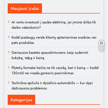
Naujausi įrašai
Ar verta investuoti į saulės elektrinę, jei įmonė dirba tik
darbo valandomis?
Kodėl paslaugų versle klientų aptarnavimas svarbiau nei
pats produktas
Geriausios kasetės spausdintuvams: kaip suderinti
kokybę, talpą ir kainą
Plytelių formatai keičia ne tik vaizdą, bet ir kainą — kodėl
120×60 ne visada geresnis pasirinkimas
Technikos apžiūra ir dyzelinis automobilis — kur slypi
dažniausios problemos
Kategorijos