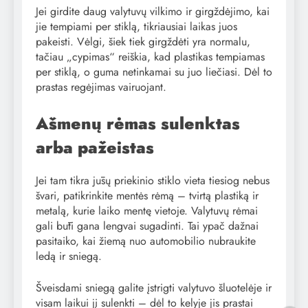
Jei girdite daug valytuvų vilkimo ir girgždėjimo, kai
jie tempiami per stiklą, tikriausiai laikas juos
pakeisti. Vėlgi, šiek tiek girgždėti yra normalu,
tačiau „cypimas“ reiškia, kad plastikas tempiamas
per stiklą, o guma netinkamai su juo liečiasi. Dėl to
prastas regėjimas vairuojant.
Ašmenų rėmas sulenktas
arba pažeistas
Jei tam tikra jūsų priekinio stiklo vieta tiesiog nebus
švari, patikrinkite mentės rėmą – tvirtą plastiką ir
metalą, kurie laiko mentę vietoje. Valytuvų rėmai
gali būti gana lengvai sugadinti. Tai ypač dažnai
pasitaiko, kai žiemą nuo automobilio nubraukite
ledą ir sniegą.
Šveisdami sniegą galite įstrigti valytuvo šluotelėje ir
visam laikui jį sulenkti – dėl to kelyje jis prastai