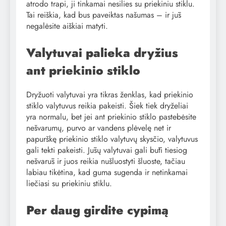
atrodo trapi, ji tinkamai nesilies su priekiniu stiklu.
Tai reiškia, kad bus paveiktas našumas – ir jūs
negalėsite aiškiai matyti.
Valytuvai palieka dryžius
ant priekinio stiklo
Dryžuoti valytuvai yra tikras ženklas, kad priekinio
stiklo valytuvus reikia pakeisti. Šiek tiek dryželiai
yra normalu, bet jei ant priekinio stiklo pastebėsite
nešvarumų, purvo ar vandens plėvelę net ir
papurškę priekinio stiklo valytuvų skysčio, valytuvus
gali tekti pakeisti. Jūsų valytuvai gali būti tiesiog
nešvarūs ir juos reikia nušluostyti šluoste, tačiau
labiau tikėtina, kad guma sugenda ir netinkamai
liečiasi su priekiniu stiklu.
Per daug girdite cypimą