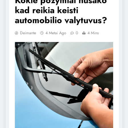
Kokie požymiai nusako
kad reikia keisti
automobilio valytuvus?
Deimante
4 Metai Ago
0
4 Mins