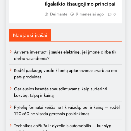
ilgalaikio išsaugojimo principai
Deimante
9 mėnesiai ago
0
Naujausi įrašai
Ar verta investuoti į saulės elektrinę, jei įmonė dirba tik
darbo valandomis?
Kodėl paslaugų versle klientų aptarnavimas svarbiau nei
pats produktas
Geriausios kasetės spausdintuvams: kaip suderinti
kokybę, talpą ir kainą
Plytelių formatai keičia ne tik vaizdą, bet ir kainą — kodėl
120×60 ne visada geresnis pasirinkimas
Technikos apžiūra ir dyzelinis automobilis — kur slypi