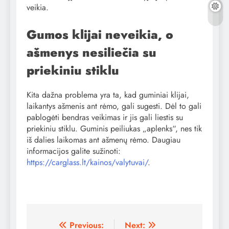
veikia.
Gumos klijai neveikia, o
ašmenys nesiliečia su
priekiniu stiklu
Kita dažna problema yra ta, kad guminiai klijai,
laikantys ašmenis ant rėmo, gali sugesti. Dėl to gali
pablogėti bendras veikimas ir jis gali liestis su
priekiniu stiklu. Guminis peiliukas „aplenks“, nes tik
iš dalies laikomas ant ašmenų rėmo. Daugiau
informacijos galite sužinoti:
https://carglass.lt/kainos/valytuvai/
.
Navigacija
Previous:
Next: