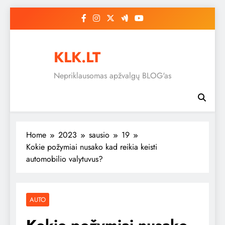
Skip
to
content
KLK.LT
Nepriklausomas apžvalgų BLOG'as
Home
2023
sausio
19
Kokie požymiai nusako kad reikia keisti
automobilio valytuvus?
AUTO