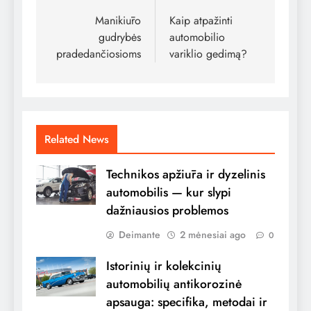
tarp
Manikiūro
Kaip atpažinti
gudrybės
automobilio
įrašų
pradedančiosioms
variklio gedimą?
Related News
Technikos apžiūra ir dyzelinis
automobilis — kur slypi
dažniausios problemos
Deimante
2 mėnesiai ago
0
Istorinių ir kolekcinių
automobilių antikorozinė
apsauga: specifika, metodai ir