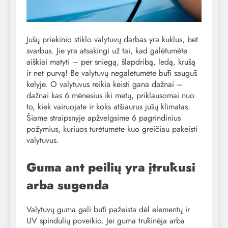
Jūsų priekinio stiklo valytuvų darbas yra kuklus, bet
svarbus. Jie yra atsakingi už tai, kad galėtumėte
aiškiai matyti – per sniegą, šlapdribą, ledą, krušą
ir net purvą! Be valytuvų negalėtumėte būti saugūs
kelyje. O valytuvus reikia keisti gana dažnai –
dažnai kas 6 mėnesius iki metų, priklausomai nuo
to, kiek vairuojate ir koks atšiaurus jūsų klimatas.
Šiame straipsnyje apžvelgsime 6 pagrindinius
požymius, kuriuos turėtumėte kuo greičiau pakeisti
valytuvus.
Guma ant peilių yra įtrūkusi
arba sugenda
Valytuvų guma gali būti pažeista dėl elementų ir
UV spindulių poveikio. Jei guma trūkinėja arba