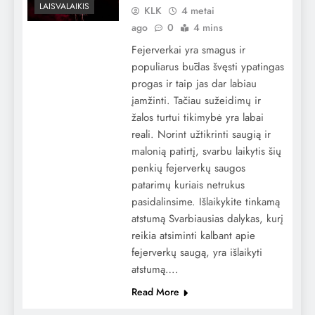
LAISVALAIKIS
KLK
4 metai
ago
0
4 mins
Fejerverkai yra smagus ir
populiarus būdas švęsti ypatingas
progas ir taip jas dar labiau
įamžinti. Tačiau sužeidimų ir
žalos turtui tikimybė yra labai
reali. Norint užtikrinti saugią ir
malonią patirtį, svarbu laikytis šių
penkių fejerverkų saugos
patarimų kuriais netrukus
pasidalinsime. Išlaikykite tinkamą
atstumą Svarbiausias dalykas, kurį
reikia atsiminti kalbant apie
fejerverkų saugą, yra išlaikyti
atstumą….
Read More