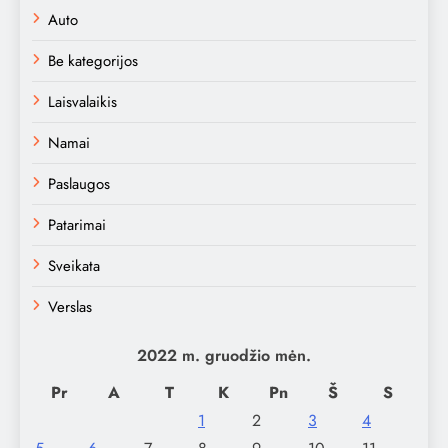
Auto
Be kategorijos
Laisvalaikis
Namai
Paslaugos
Patarimai
Sveikata
Verslas
2022 m. gruodžio mėn.
Pr
A
T
K
Pn
Š
S
1
2
3
4