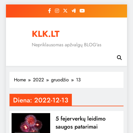
Skip
to
content
KLK.LT
Nepriklausomas apžvalgų BLOG'as
Home
2022
gruodžio
13
Diena:
2022-12-13
5 fejerverkų leidimo
saugos patarimai