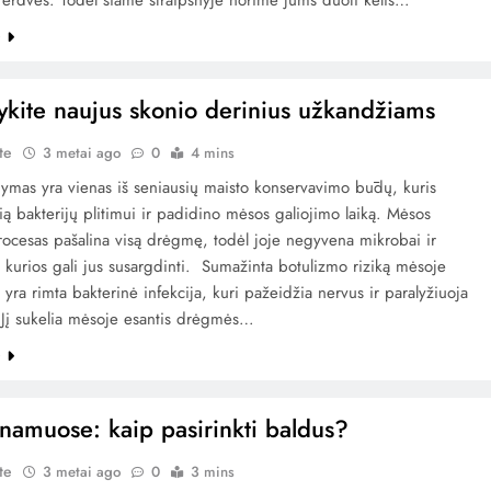
 erdves. Todėl šiame straipsnyje norime jums duoti kelis…
e
ykite naujus skonio derinius užkandžiams
te
3 metai ago
0
4 mins
ymas yra vienas iš seniausių maisto konservavimo būdų, kuris
lią bakterijų plitimui ir padidino mėsos galiojimo laiką. Mėsos
ocesas pašalina visą drėgmę, todėl joje negyvena mikrobai ir
, kurios gali jus susargdinti. Sumažinta botulizmo riziką mėsoje
 yra rimta bakterinė infekcija, kuri pažeidžia nervus ir paralyžiuoja
 Jį sukelia mėsoje esantis drėgmės…
e
 namuose: kaip pasirinkti baldus?
te
3 metai ago
0
3 mins