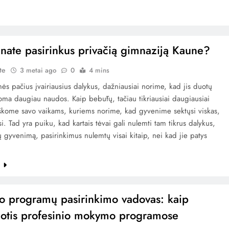
nate pasirinkus privačią gimnaziją Kaune?
te
3 metai ago
0
4 mins
ės pačius įvairiausius dalykus, dažniausiai norime, kad jis duotų
ma daugiau naudos. Kaip bebūtų, tačiau tikriausiai daugiausiai
škome savo vaikams, kuriems norime, kad gyvenime sektųsi viskas,
si. Tad yra puiku, kad kartais tėvai gali nulemti tam tikrus dalykus,
ų gyvenimą, pasirinkimus nulemtų visai kitaip, nei kad jie patys
e
o programų pasirinkimo vadovas: kaip
uotis profesinio mokymo programose