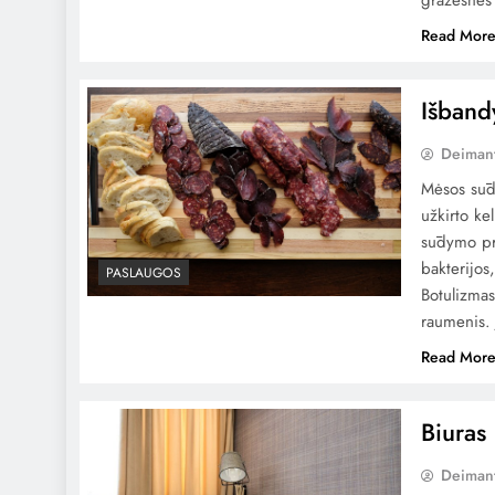
gražesnes
Read Mor
Išband
Deiman
Mėsos sūd
užkirto ke
sūdymo pr
bakterijos
PASLAUGOS
Botulizmas
raumenis.
Read Mor
Biuras
Deiman