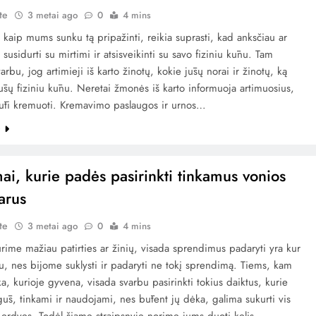
te
3 metai ago
0
4 mins
kaip mums sunku tą pripažinti, reikia suprasti, kad anksčiau ar
 susidurti su mirtimi ir atsisveikinti su savo fiziniu kūnu. Tam
varbu, jog artimieji iš karto žinotų, kokie jūsų norai ir žinotų, ką
jūsų fiziniu kūnu. Neretai žmonės iš karto informuoja artimuosius,
būti kremuoti. Kremavimo paslaugos ir urnos…
e
mai, kurie padės pasirinkti tinkamus vonios
arus
te
3 metai ago
0
4 mins
urime mažiau patirties ar žinių, visada sprendimus padaryti yra kur
u, nes bijome suklysti ir padaryti ne tokį sprendimą. Tiems, kam
ka, kurioje gyvena, visada svarbu pasirinkti tokius daiktus, kurie
ūs, tinkami ir naudojami, nes būtent jų dėka, galima sukurti vis