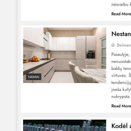
nesvarbu k
Read Mor
Nestan
Deiman
Pasaulyje
nenuostabu
baldų ten
virtuvės. 
NAMAI
tendencijų
įneša kūry
nukrypst
Read Mor
Kodėl 