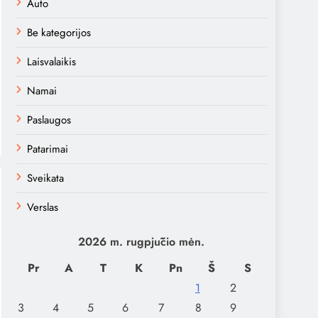
Auto
Be kategorijos
Laisvalaikis
Namai
Paslaugos
Patarimai
Sveikata
Verslas
2026 m. rugpjūčio mėn.
Pr
A
T
K
Pn
Š
S
1
2
3
4
5
6
7
8
9