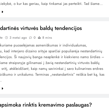
iekybė, o kur kas geriau, kaip tinkamai jas perteikti. Tad šiame…
e
dartinės virtuvės baldų tendencijos
te
3 metai ago
0
8 mins
, kuriame puoselėjamas asmeniškumas ir individualumas,
, kad interjero dizaino srityje sparčiai populiarėja nestandartinių
dencijos. Ši naujovių banga neaplenkė ir kiekvieno namo širdies –
Šiame straipsnyje gilinamasi į žavią nestandartinių virtuvės baldų
 sritį, atskleidžiant, kaip namų savininkai į savo kulinarines erdves
biškumo ir unikalumo. Terminas „nestandartinis” reiškia bet ką, kas
a…
e
apsimoka rinktis kremavimo paslaugas?