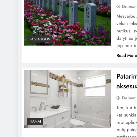
Deiman
Nesvarbu, 
vėliau teks
nutikus, s
daryti su 
PASLAUGOS
jog nori 
Read Mor
Patari
aksesu
Deiman
Ten, kur t
kas sunkia
NAMAI
rūpi aplin
būtų patog