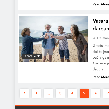
Read Mor
Vasara
darba
Deiman
Gražiu met
dėl to įmo
LAISVALAIKIS
pačiu gali
žaidimai į
daugiau įm
Read Mor
1
…
3
4
5
6
7