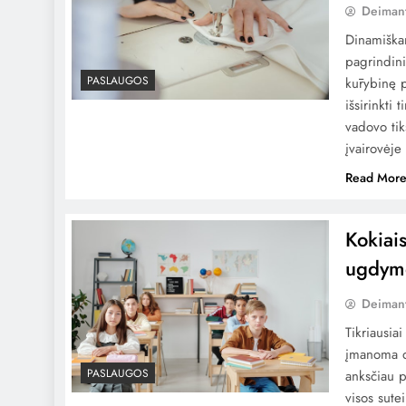
Deiman
Dinamiškam
pagrindini
PASLAUGOS
kūrybinę 
išsirinkti
vadovo ti
įvairovėje 
Read Mor
Kokiai
ugdym
Deiman
Tikriausiai
įmanoma d
PASLAUGOS
anksčiau p
visos sute