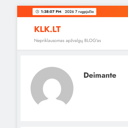
Skip
1:38:08 PM
2026 7 rugpjūčio
to
content
KLK.LT
Nepriklausomas apžvalgų BLOG'as
Deimante