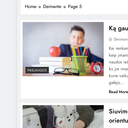
Home
Deimante
Page 5
Ką gau
Deiman
Kai renkam
kaip įmano
naudos ie
ko jie ima
PASLAUGOS
kurie vaik
galėjo…
Read Mor
Siuvim
orient