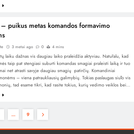
e
 – puikus metas komandos formavimo
ms
te
3 metai ago
0
4 mins
ų laiku dažnas vis daugiau laiko praleidžia aktyviau. Natūralu, kad
nės taip pat stengiasi suburti komandas smagiai praleisti laiką ir tuo
mai net atrasti savyje daugiau smagių patirčių. Komandiniai
monėms – viena patraukliausių galimybių. Tokias paslaugas siūlo vis
onių, tad esame tikri, kad rasite tokius, kurių vedimo veiklos bei…
e
…
9