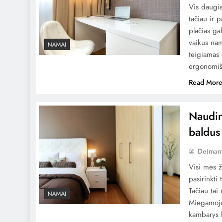
Vis daugia
tačiau ir 
plačias ga
vaikus nam
NAMAI
teigiamas
ergonomiš
Read Mor
Naudin
baldus 
Deiman
Visi mes ž
pasirinkti
Tačiau tai
NAMAI
Miegamojo 
kambarys 