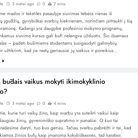
te
3 metai ago
0
7 mins
e mados ir tekstilės pasaulyje siuvimas tebėra vienas iš
ų įgūdžių, gyvybiškai svarbių kiekvienam, norinčiam įsitraukti į šią
pramonę. Kadangi yra daugybė profesinio mokymo programų,
 tinkamus siuvimo kursus gali būti nelengva užduotis. Šio išsamaus
kslas – padėti būsimiems studentams susigaudyti galimybių
ir užtikrinti, kad jie rastų geriausiai jų siekius ir poreikius…
e
s būdais vaikus mokyti ikimokyklinio
o?
te
3 metai ago
0
4 mins
 tie, kurie turi vaikų žino, kaip svarbu yra suteikti vaikui kaip
augiau žinių, gyvenimiško supratimo ir panašiai. O kuo tai
radėsime daryti, tuo bus geriau. Tačiau svarbu pabrėžti ir tai, kad
ikiamos žinios būtų kaip įmanoma kokybiškesnės, tad karatais