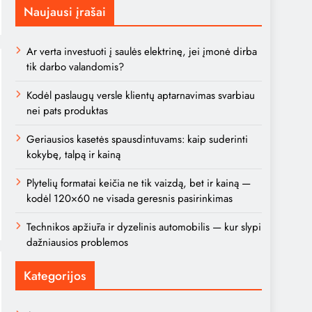
Naujausi įrašai
Ar verta investuoti į saulės elektrinę, jei įmonė dirba
tik darbo valandomis?
Kodėl paslaugų versle klientų aptarnavimas svarbiau
nei pats produktas
Geriausios kasetės spausdintuvams: kaip suderinti
kokybę, talpą ir kainą
Plytelių formatai keičia ne tik vaizdą, bet ir kainą —
kodėl 120×60 ne visada geresnis pasirinkimas
Technikos apžiūra ir dyzelinis automobilis — kur slypi
dažniausios problemos
Kategorijos