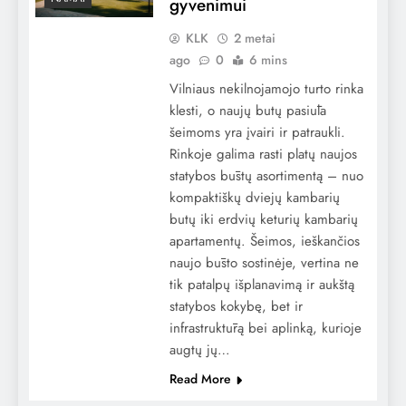
gyvenimui
KLK
2 metai
ago
0
6 mins
Vilniaus nekilnojamojo turto rinka
klesti, o naujų butų pasiūla
šeimoms yra įvairi ir patraukli.
Rinkoje galima rasti platų naujos
statybos būstų asortimentą – nuo
kompaktiškų dviejų kambarių
butų iki erdvių keturių kambarių
apartamentų. Šeimos, ieškančios
naujo būsto sostinėje, vertina ne
tik patalpų išplanavimą ir aukštą
statybos kokybę, bet ir
infrastruktūrą bei aplinką, kurioje
augtų jų…
Read More