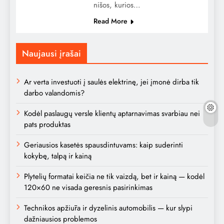
nišos, kurios…
Read More
Naujausi įrašai
Ar verta investuoti į saulės elektrinę, jei įmonė dirba tik
darbo valandomis?
Kodėl paslaugų versle klientų aptarnavimas svarbiau nei
pats produktas
Geriausios kasetės spausdintuvams: kaip suderinti
kokybę, talpą ir kainą
Plytelių formatai keičia ne tik vaizdą, bet ir kainą — kodėl
120×60 ne visada geresnis pasirinkimas
Technikos apžiūra ir dyzelinis automobilis — kur slypi
dažniausios problemos