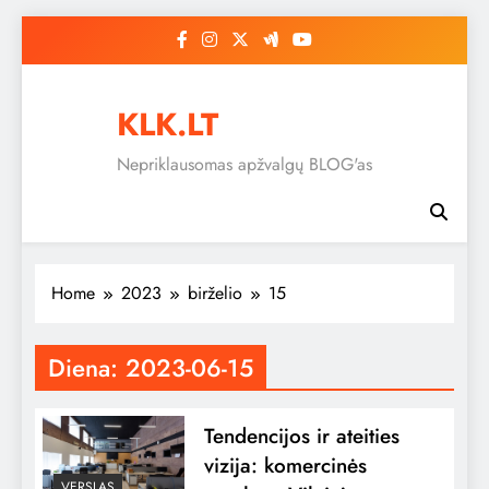
Skip
to
content
KLK.LT
Nepriklausomas apžvalgų BLOG'as
Home
2023
birželio
15
Diena:
2023-06-15
Tendencijos ir ateities
vizija: komercinės
VERSLAS