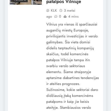
patalpos Vilniuje
KLK
3 metai
ago
0
4 mins
Vilnius yra vienas iš sparčiausiai
augančių miestų Europoje,
priviliojantis investicijas ir verslo
galimybes. Šia vieta domisi
didelis tarptautinių kompanijų
skaičius, todėl komercinės
patalpos Vilniuje tampa itin
svarbiu verslo sektoriaus
elementu. Šiame straipsnyje
aptarsime dabartines tendencijas
ir ateities prognozes.
Sužinosime, kokie sektoriai daro
didžiausią įtaką komercinėms
patalpoms ir kaip jie keisis
ateityje. Stambiausios verslo