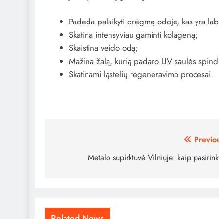
Padeda palaikyti drėgmę odoje, kas yra lab
Skatina intensyviau gaminti kolageną;
Skaistina veido odą;
Mažina žalą, kurią padaro UV saulės spindu
Skatinami ląstelių regeneravimo procesai.
Navigacija
Previo
tarp
Metalo supirktuvė Vilniuje: kaip pasirink
įrašų
Related News