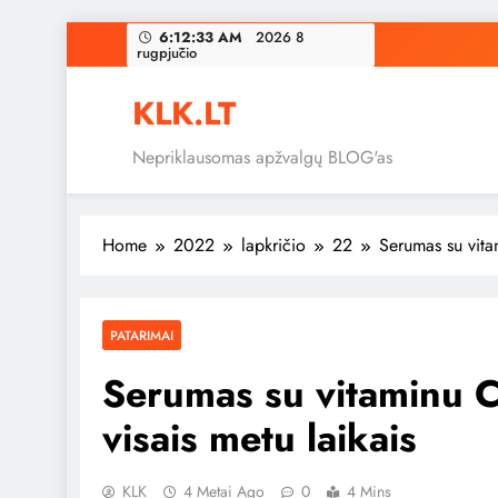
Skip
6:12:33 AM
2026 8
rugpjūčio
to
content
KLK.LT
Nepriklausomas apžvalgų BLOG'as
Home
2022
lapkričio
22
Serumas su vita
PATARIMAI
Serumas su vitaminu C
visais metu laikais
KLK
4 Metai Ago
0
4 Mins