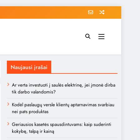
Naujausi įrašai
Ar verta investuoti į saulės elektrinę, jei įmonė dirba
tik darbo valandomis?
Kodėl paslaugų versle klientų aptarnavimas svarbiau
nei pats produktas
Geriausios kasetės spausdintuvams: kaip suderinti
kokybę, talpą ir kainą