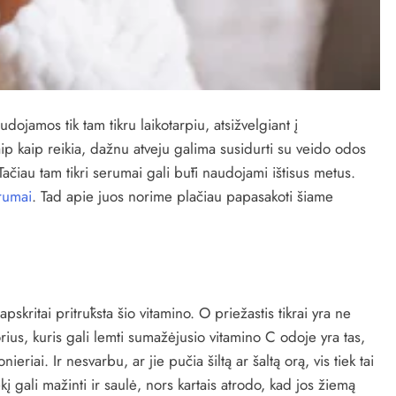
dojamos tik tam tikru laikotarpiu, atsižvelgiant į
 kaip reikia, dažnu atveju galima susidurti su veido odos
Tačiau tam tikri serumai gali būti naudojami ištisus metus.
rumai
. Tad apie juos norime plačiau papasakoti šiame
apskritai pritrūksta šio vitamino. O priežastis tikrai yra ne
torius, kuris gali lemti sumažėjusio vitamino C odoje yra tas,
riai. Ir nesvarbu, ar jie pučia šiltą ar šaltą orą, vis tiek tai
kį gali mažinti ir saulė, nors kartais atrodo, kad jos žiemą