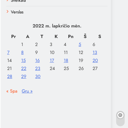
Sveikata
Verslas
2022 m. lapkričio mėn.
Pr
A
T
K
Pn
Š
S
1
2
3
4
5
6
7
8
9
10
11
12
13
14
15
16
17
18
19
20
21
22
23
24
25
26
27
28
29
30
« Spa
Gru »