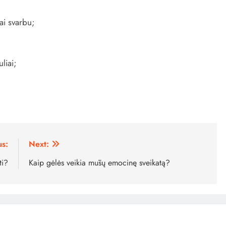
ai svarbu;
liai;
us:
Next:
ti?
Kaip gėlės veikia mūsų emocinę sveikatą?