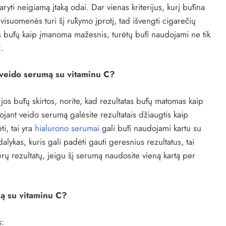
aryti neigiamą įtaką odai. Dar vienas kriterijus, kurį būtina
visuomenės turi šį rūkymo įprotį, tad išvengti cigarečių
 būtų kaip įmanoma mažesnis, turėtų būti naudojami ne tik
C.
t veido serumą su vitaminu C?
os būtų skirtos, norite, kad rezultatas būtų matomas kaip
jant veido serumą galėsite rezultatais džiaugtis kaip
i, tai yra
hialurono serumai
gali būti naudojami kartu su
alykas, kuris gali padėti gauti geresnius rezultatus, tai
erų rezultatų, jeigu šį serumą naudosite vieną kartą per
ą su vitaminu C?
s: