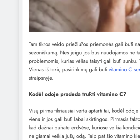
Tam tikros veido priežiūros priemonės gali būti nau
sezoniškumą. Nes jeigu jos bus naudojamos ne taip
problemomis, kurias vėliau taisyti gali būti sunku. 
Vienas iš tokių pasirinkimų gali būti
vitamino C se
straipsnyje.
Kodėl odoje pradeda trūkti vitamino C?
Visų pirma tikriausiai verta aptarti tai, kodėl odoje 
viena ir jos gali būti labai skirtingos. Pirmasis fak
kad dažnai būnate erdvėse, kuriose veikia kondicionie
neigiamai veikia jūsų odą. Taip pat šio vitamino kie