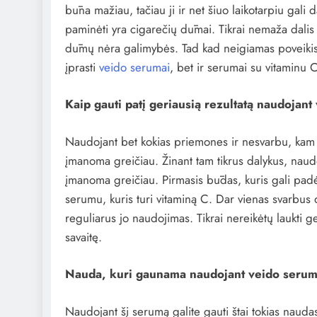
būna mažiau, tačiau ji ir net šiuo laikotarpiu gali d
paminėti yra cigarečių dūmai. Tikrai nemaža dalis 
dūmų nėra galimybės. Tad kad neigiamas poveikis
įprasti
veido serumai
, bet ir serumai su vitaminu 
Kaip gauti patį geriausią rezultatą naudojan
Naudojant bet kokias priemones ir nesvarbu, kam j
įmanoma greičiau. Žinant tam tikrus dalykus, naudo
įmanoma greičiau. Pirmasis būdas, kuris gali padėt
serumu, kuris turi vitaminą C. Dar vienas svarbus d
reguliarus jo naudojimas. Tikrai nereikėtų laukti g
savaitę.
Nauda, kuri gaunama naudojant veido serum
Naudojant šį serumą galite gauti štai tokias nauda