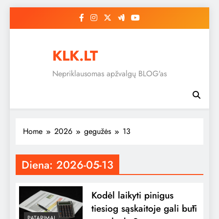
Skip
to
content
KLK.LT
Nepriklausomas apžvalgų BLOG'as
Home
2026
gegužės
13
Diena:
2026-05-13
Kodėl laikyti pinigus
tiesiog sąskaitoje gali būti
PATARIMAI