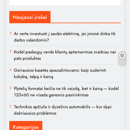
Naujausi įrašai
Ar verta investuoti į saulės elektrinę, jei įmonė dirba tik
darbo valandomis?
Kodėl paslaugų versle klientų aptarnavimas svarbiau nei
pats produktas
Geriausios kasetės spausdintuvams: kaip suderinti
kokybę, talpą ir kainą
Plytelių formatai keičia ne tik vaizdą, bet ir kainą — kodėl
120×60 ne visada geresnis pasirinkimas
Technikos apžiūra ir dyzelinis automobilis — kur slypi
dažniausios problemos
Kategorijos