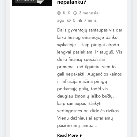
nepalanku?
KLK
3 mėnesiai
ago
0
7 mins
Dalis gyventojų santaupas vis dar
laiko tiesiog einamojoje banko
sąskaitoje – taip pinigai atrodo
lengvai pasiekiami ir saugūs. Vis
dėlto finansų specialistai
primena, kad ilgainiui vien to
gali nepakakti. Augančios kainos
ir infliacija mažina pinigų
perkamąją galią, todėl vis
daugiau žmonių ieško būdų,
kaip santaupas išlaikyti
vertingesnes be didelės rizikos.
Vienu dažniausiai aptariamų
pasirinkimų tampa…
Read More